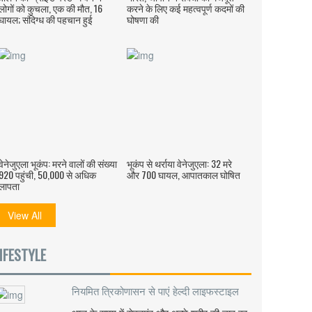
लोगों को कुचला, एक की मौत, 16
करने के लिए कई महत्वपूर्ण कदमों की
घायल; संदिग्ध की पहचान हुई
घोषणा की
वेनेजुएला भूकंप: मरने वालों की संख्या
भूकंप से थर्राया वेनेजुएला: 32 मरे
920 पहुंची, 50,000 से अधिक
और 700 घायल, आपातकाल घोषित
लापता
View All
IFESTYLE
नियमित त्रिकोणासन से पाएं हेल्दी लाइफस्टाइल