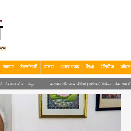
व्यापार
टेक्नॉलजी
यात्रा
अजब गजब
शिक्षा
रेसिपीज
जीवन 
कराधान और अन्य विधियां (संशोधन) विधेयक लोक सभा में बिना चर्चा के पारित