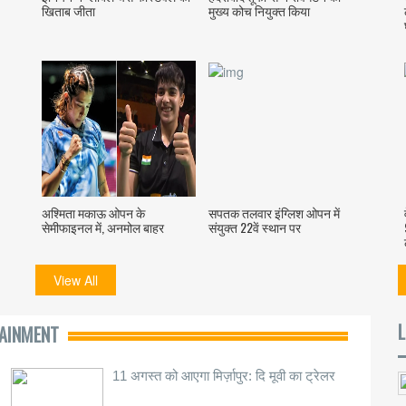
खिताब जीता
मुख्य कोच नियुक्त किया
अश्मिता मकाऊ ओपन के
सपतक तलवार इंग्लिश ओपन में
सेमीफाइनल में, अनमोल बाहर
संयुक्त 22वें स्थान पर
View All
L
AINMENT
11 अगस्त को आएगा मिर्ज़ापुर: दि मूवी का ट्रेलर