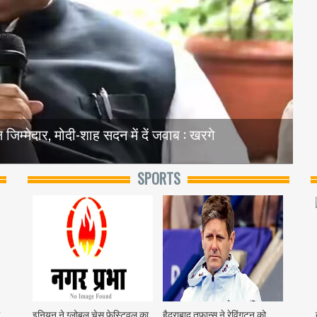
जिम्मेदार, मोदी-शाह सदन में दें जवाब : खरगे
SPORTS
थ
इनियन ने ग्लोबल चेस फेस्टिवल का
हैदराबाद तूफान्स ने रेविंगटन को