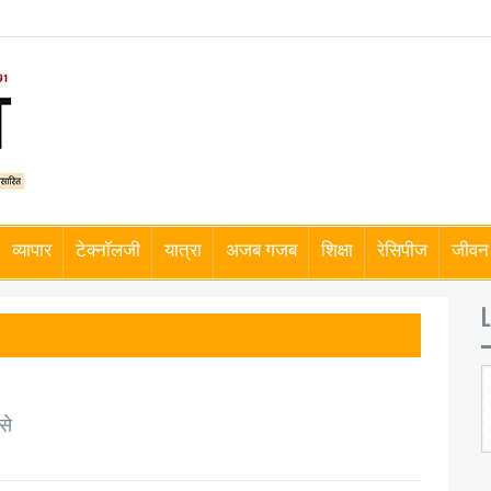
व्यापार
टेक्नॉलजी
यात्रा
अजब गजब
शिक्षा
रेसिपीज
जीवन 
L
से