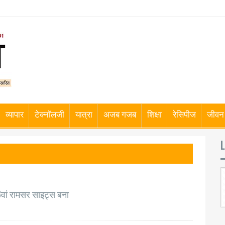
व्यापार
टेक्नॉलजी
यात्रा
अजब गजब
शिक्षा
रेसिपीज
जीवन 
L
3वां रामसर साइट्स बना