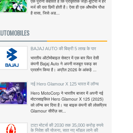
एक पुरानी कहावत है कि प्राकृतिक जड़ी-बूटियों में हर
मर्ज की दवा छिपी होती है। ऐसा ही एक औषधीय पौधा
है वासा, जिसे अड...
AUTOMOBILES
BAJAJ AUTO की बिक्री 5 लाख के पार
भारतीय ऑटोमोबाइल सेक्टर में एक बार फिर देसी
कंपनी Bajaj Auto ने अपनी मजबूत पकड़ का
प्रदर्शन किया है। अप्रैल 2026 के आंकड़े ...
नई Hero Glamour X 125 भारत में लॉन्च
Hero MotoCorp ने भारतीय बाजार में अपनी नई
मोटरसाइकिल Hero Glamour X 125 (2025)
को लॉन्च कर दिया है। यह बाइक कंपनी की लोकप्रिय
Glamour सीरीज़ का...
टाटा मोटर्स की 2030 तक 35,000 करोड़ रुपये
के निवेश की योजना, सात नए मॉडल लाने की