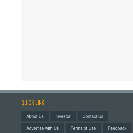
QUICK LINK
About Us
Investor
Contact Us
Advertise with Us
Terms of Use
Feedback