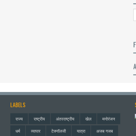
F
LABELS
राज्य
राष्ट्रीय
अंतरराष्ट्रीय
खेल
मनोरंजन
धर्म
व्यापार
टेक्नॉलजी
यात्रा
अजब गजब