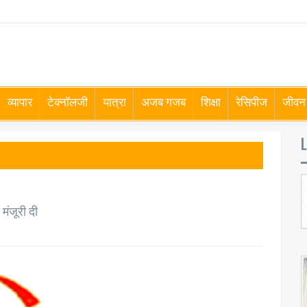
व्यापार
टेक्नॉलजी
यात्रा
अजब गजब
शिक्षा
रेसिपीज
जीवन 
L
मंजूरी दी