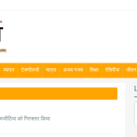
व्यापार
टेक्नॉलजी
यात्रा
अजब गजब
शिक्षा
रेसिपीज
जीवन 
L
 मजीठिया को गिरफ्तार किया