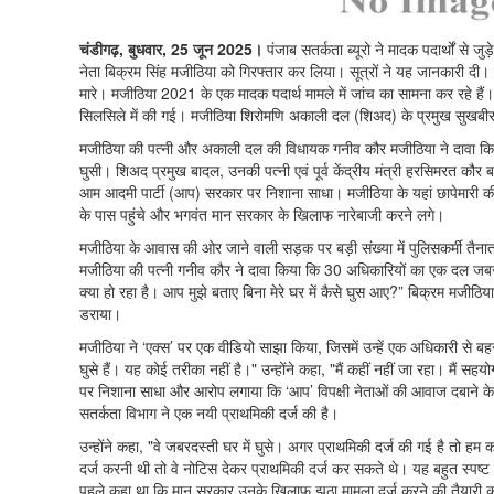
चंडीगढ़, बुधवार, 25 जून 2025।
पंजाब सतर्कता ब्यूरो ने मादक पदार्थों से जु
नेता बिक्रम सिंह मजीठिया को गिरफ्तार कर लिया। सूत्रों ने यह जानकारी दी
मारे। मजीठिया 2021 के एक मादक पदार्थ मामले में जांच का सामना कर रहे हैं।
सिलसिले में की गई। मजीठिया शिरोमणि अकाली दल (शिअद) के प्रमुख सुखबीर सि
मजीठिया की पत्नी और अकाली दल की विधायक गनीव कौर मजीठिया ने दावा किया कि
घुसी। शिअद प्रमुख बादल, उनकी पत्नी एवं पूर्व केंद्रीय मंत्री हरसिमरत क
आम आदमी पार्टी (आप) सरकार पर निशाना साधा। मजीठिया के यहां छापेमार
के पास पहुंचे और भगवंत मान सरकार के खिलाफ नारेबाजी करने लगे।
मजीठिया के आवास की ओर जाने वाली सड़क पर बड़ी संख्या में पुलिसकर्मी तैनात
मजीठिया की पत्नी गनीव कौर ने दावा किया कि 30 अधिकारियों का एक दल जबरन उ
क्या हो रहा है। आप मुझे बताए बिना मेरे घर में कैसे घुस आए?” बिक्रम मजीठि
डराया।
मजीठिया ने ‘एक्स’ पर एक वीडियो साझा किया, जिसमें उन्हें एक अधिकारी से
घुसे हैं। यह कोई तरीका नहीं है।" उन्होंने कहा, "मैं कहीं नहीं जा रहा। मैं 
पर निशाना साधा और आरोप लगाया कि ‘आप’ विपक्षी नेताओं की आवाज दबाने के
सतर्कता विभाग ने एक नयी प्राथमिकी दर्ज की है।
उन्होंने कहा, "वे जबरदस्ती घर में घुसे। अगर प्राथमिकी दर्ज की गई है तो हम क
दर्ज करनी थी तो वे नोटिस देकर प्राथमिकी दर्ज कर सकते थे। यह बहुत स्पष्ट है
पहले कहा था कि मान सरकार उनके खिलाफ झूठा मामला दर्ज करने की तैयारी कर 