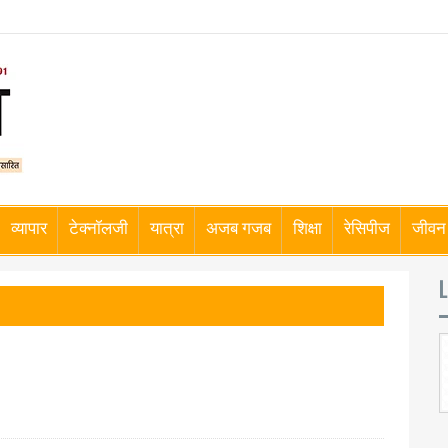
व्यापार
टेक्नॉलजी
यात्रा
अजब गजब
शिक्षा
रेसिपीज
जीवन 
L