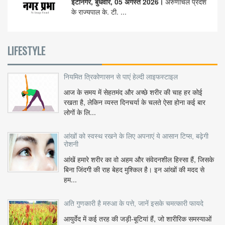
ईटानगर, बुधवार, 05 अगस्त 2026।
अरुणाचल प्रदेश
के राज्यपाल के. टी. ...
LIFESTYLE
नियमित त्रिकोणासन से पाएं हेल्दी लाइफस्टाइल
आज के समय में सेहतमंद और अच्छे शरीर की चाह हर कोई
रखता है, लेकिन व्यस्त दिनचर्या के चलते ऐसा होना कई बार
लोगों के लि...
आंखों को स्वस्थ रखने के लिए अपनाएं ये आसान टिप्स, बढ़ेगी
रोशनी
आंखें हमारे शरीर का वो अहम और संवेदनशील हिस्सा हैं, जिसके
बिना जिंदगी की राह बेहद मुश्किल है। इन आंखों की मदद से
हम...
अति गुणकारी है मरुआ के पत्ते, जानें इसके चमत्कारी फायदे
आयुर्वेद में कई तरह की जड़ी-बूटियां हैं, जो शारीरिक समस्याओं