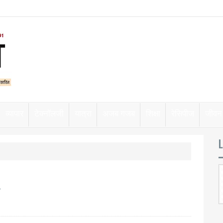
व्यापार
टेक्नॉलजी
यात्रा
अजब गजब
शिक्षा
रेसिपीज
जीवन 
L
ी