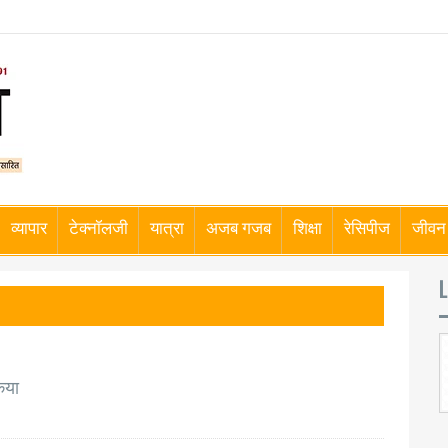
व्यापार
टेक्नॉलजी
यात्रा
अजब गजब
शिक्षा
रेसिपीज
जीवन 
L
िया