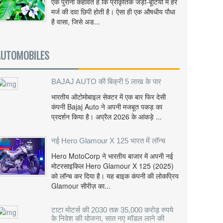
एक पुरानी कहावत है कि प्राकृतिक जड़ी-बूटियों में हर
मर्ज की दवा छिपी होती है। ऐसा ही एक औषधीय पौधा
है वासा, जिसे अड...
AUTOMOBILES
BAJAJ AUTO की बिक्री 5 लाख के पार
भारतीय ऑटोमोबाइल सेक्टर में एक बार फिर देसी
कंपनी Bajaj Auto ने अपनी मजबूत पकड़ का
प्रदर्शन किया है। अप्रैल 2026 के आंकड़े ...
नई Hero Glamour X 125 भारत में लॉन्च
Hero MotoCorp ने भारतीय बाजार में अपनी नई
मोटरसाइकिल Hero Glamour X 125 (2025)
को लॉन्च कर दिया है। यह बाइक कंपनी की लोकप्रिय
Glamour सीरीज़ का...
टाटा मोटर्स की 2030 तक 35,000 करोड़ रुपये
के निवेश की योजना, सात नए मॉडल लाने की