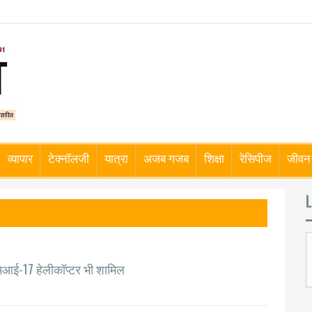
व्यापार
टेक्नॉलजी
यात्रा
अजब गजब
शिक्षा
रेसिपीज
जीवन 
L
एमआई-17 हेलीकॉप्टर भी शामिल