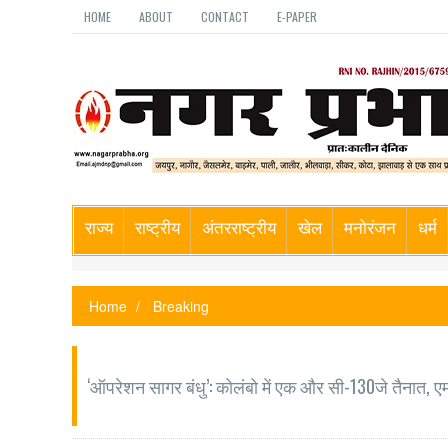
HOME
ABOUT
CONTACT
E-PAPER
राज्य
राष्ट्रीय
अंतरराष्ट्रीय
खेल
मनोरंजन
धर्म
Home
Breaking
‘ऑपरेशन सागर बंधु’: कोलंबो में एक और सी-130जे तैनात, 