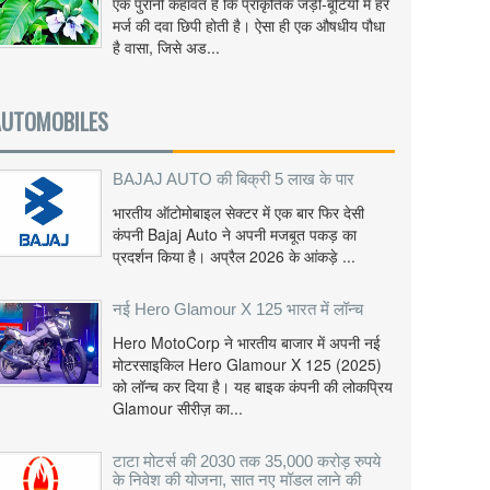
एक पुरानी कहावत है कि प्राकृतिक जड़ी-बूटियों में हर
मर्ज की दवा छिपी होती है। ऐसा ही एक औषधीय पौधा
है वासा, जिसे अड...
AUTOMOBILES
BAJAJ AUTO की बिक्री 5 लाख के पार
भारतीय ऑटोमोबाइल सेक्टर में एक बार फिर देसी
कंपनी Bajaj Auto ने अपनी मजबूत पकड़ का
प्रदर्शन किया है। अप्रैल 2026 के आंकड़े ...
नई Hero Glamour X 125 भारत में लॉन्च
Hero MotoCorp ने भारतीय बाजार में अपनी नई
मोटरसाइकिल Hero Glamour X 125 (2025)
को लॉन्च कर दिया है। यह बाइक कंपनी की लोकप्रिय
Glamour सीरीज़ का...
टाटा मोटर्स की 2030 तक 35,000 करोड़ रुपये
के निवेश की योजना, सात नए मॉडल लाने की