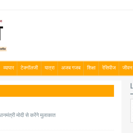
व्यापार
टेक्नॉलजी
यात्रा
अजब गजब
शिक्षा
रेसिपीज
जीवन 
L
ानमंत्री मोदी से करेंगे मुलाकात