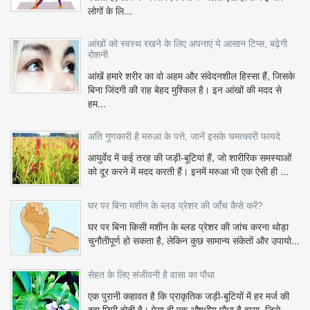
लोगों के लि...
आंखों को स्वस्थ रखने के लिए अपनाएं ये आसान टिप्स, बढ़ेगी
रोशनी
आंखें हमारे शरीर का वो अहम और संवेदनशील हिस्सा हैं, जिसके
बिना जिंदगी की राह बेहद मुश्किल है। इन आंखों की मदद से
हम...
अति गुणकारी है मरुआ के पत्ते, जानें इसके चमत्कारी फायदे
आयुर्वेद में कई तरह की जड़ी-बूटियां हैं, जो शारीरिक समस्याओं
को दूर करने में मदद करती हैं। इनमें मरुआ भी एक ऐसी ही ...
घर पर बिना मशीन के ब्लड प्रेशर की जाँच कैसे करें?
घर पर बिना किसी मशीन के ब्लड प्रेशर की जांच करना थोड़ा
चुनौतीपूर्ण हो सकता है, लेकिन कुछ सामान्य संकेतों और उपायो...
सेहत के लिए संजीवनी है वासा का पौधा
एक पुरानी कहावत है कि प्राकृतिक जड़ी-बूटियों में हर मर्ज की
दवा छिपी होती है। ऐसा ही एक औषधीय पौधा है वासा, जिसे