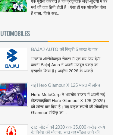
एक पुरानी कहावत है कि प्राकृतिक जड़ी-बूटियों में हर
मर्ज की दवा छिपी होती है। ऐसा ही एक औषधीय पौधा
है वासा, जिसे अड...
AUTOMOBILES
BAJAJ AUTO की बिक्री 5 लाख के पार
भारतीय ऑटोमोबाइल सेक्टर में एक बार फिर देसी
कंपनी Bajaj Auto ने अपनी मजबूत पकड़ का
प्रदर्शन किया है। अप्रैल 2026 के आंकड़े ...
नई Hero Glamour X 125 भारत में लॉन्च
Hero MotoCorp ने भारतीय बाजार में अपनी नई
मोटरसाइकिल Hero Glamour X 125 (2025)
को लॉन्च कर दिया है। यह बाइक कंपनी की लोकप्रिय
Glamour सीरीज़ का...
टाटा मोटर्स की 2030 तक 35,000 करोड़ रुपये
के निवेश की योजना, सात नए मॉडल लाने की