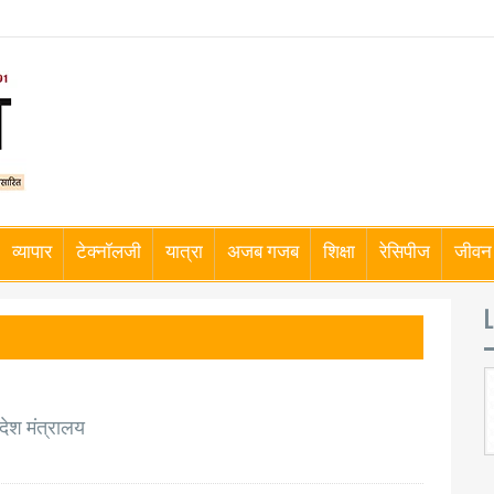
व्यापार
टेक्नॉलजी
यात्रा
अजब गजब
शिक्षा
रेसिपीज
जीवन 
L
िदेश मंत्रालय