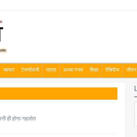
व्यापार
टेक्नॉलजी
यात्रा
अजब गजब
शिक्षा
रेसिपीज
जीवन 
L
करनी ही होगा: गहलोत