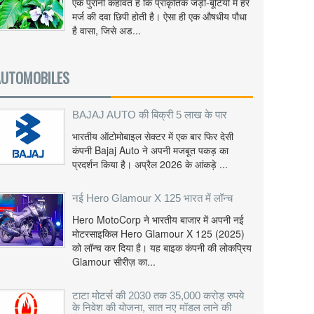
एक पुरानी कहावत है कि प्राकृतिक जड़ी-बूटियों में हर
मर्ज की दवा छिपी होती है। ऐसा ही एक औषधीय पौधा
है वासा, जिसे अड...
AUTOMOBILES
BAJAJ AUTO की बिक्री 5 लाख के पार
भारतीय ऑटोमोबाइल सेक्टर में एक बार फिर देसी
कंपनी Bajaj Auto ने अपनी मजबूत पकड़ का
प्रदर्शन किया है। अप्रैल 2026 के आंकड़े ...
नई Hero Glamour X 125 भारत में लॉन्च
Hero MotoCorp ने भारतीय बाजार में अपनी नई
मोटरसाइकिल Hero Glamour X 125 (2025)
को लॉन्च कर दिया है। यह बाइक कंपनी की लोकप्रिय
Glamour सीरीज़ का...
टाटा मोटर्स की 2030 तक 35,000 करोड़ रुपये
के निवेश की योजना, सात नए मॉडल लाने की