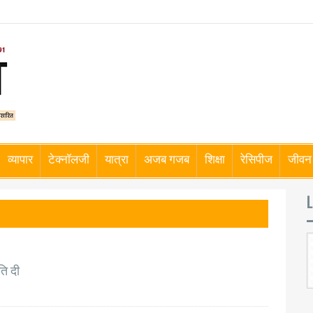
व्यापार
टेक्नॉलजी
यात्रा
अजब गजब
शिक्षा
रेसिपीज
जीवन 
L
ति दी