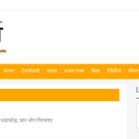
व्यापार
टेक्नॉलजी
यात्रा
अजब गजब
शिक्षा
रेसिपीज
जीवन 
L
 भंडाफोड़, चार लोग गिरफ्तार