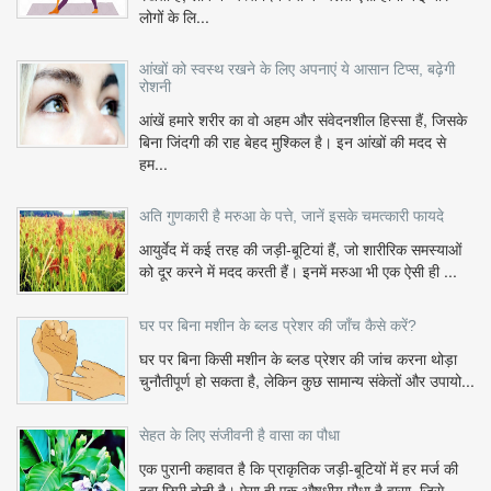
लोगों के लि...
आंखों को स्वस्थ रखने के लिए अपनाएं ये आसान टिप्स, बढ़ेगी
रोशनी
आंखें हमारे शरीर का वो अहम और संवेदनशील हिस्सा हैं, जिसके
बिना जिंदगी की राह बेहद मुश्किल है। इन आंखों की मदद से
हम...
अति गुणकारी है मरुआ के पत्ते, जानें इसके चमत्कारी फायदे
आयुर्वेद में कई तरह की जड़ी-बूटियां हैं, जो शारीरिक समस्याओं
को दूर करने में मदद करती हैं। इनमें मरुआ भी एक ऐसी ही ...
घर पर बिना मशीन के ब्लड प्रेशर की जाँच कैसे करें?
घर पर बिना किसी मशीन के ब्लड प्रेशर की जांच करना थोड़ा
चुनौतीपूर्ण हो सकता है, लेकिन कुछ सामान्य संकेतों और उपायो...
सेहत के लिए संजीवनी है वासा का पौधा
एक पुरानी कहावत है कि प्राकृतिक जड़ी-बूटियों में हर मर्ज की
दवा छिपी होती है। ऐसा ही एक औषधीय पौधा है वासा, जिसे