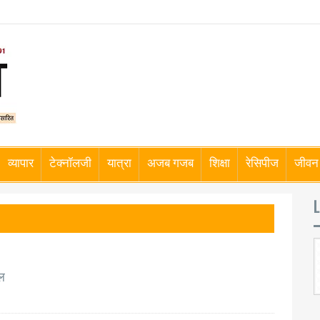
व्यापार
टेक्नॉलजी
यात्रा
अजब गजब
शिक्षा
रेसिपीज
जीवन 
L
यल