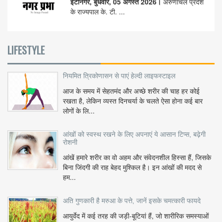
ईटानगर, बुधवार, 05 अगस्त 2026।
अरुणाचल प्रदेश
के राज्यपाल के. टी. ...
LIFESTYLE
नियमित त्रिकोणासन से पाएं हेल्दी लाइफस्टाइल
आज के समय में सेहतमंद और अच्छे शरीर की चाह हर कोई
रखता है, लेकिन व्यस्त दिनचर्या के चलते ऐसा होना कई बार
लोगों के लि...
आंखों को स्वस्थ रखने के लिए अपनाएं ये आसान टिप्स, बढ़ेगी
रोशनी
आंखें हमारे शरीर का वो अहम और संवेदनशील हिस्सा हैं, जिसके
बिना जिंदगी की राह बेहद मुश्किल है। इन आंखों की मदद से
हम...
अति गुणकारी है मरुआ के पत्ते, जानें इसके चमत्कारी फायदे
आयुर्वेद में कई तरह की जड़ी-बूटियां हैं, जो शारीरिक समस्याओं