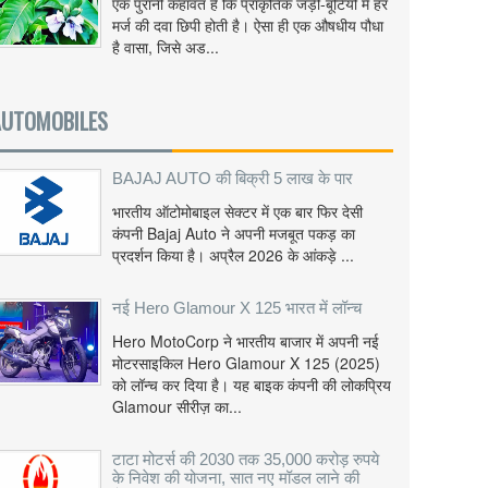
एक पुरानी कहावत है कि प्राकृतिक जड़ी-बूटियों में हर
मर्ज की दवा छिपी होती है। ऐसा ही एक औषधीय पौधा
है वासा, जिसे अड...
AUTOMOBILES
BAJAJ AUTO की बिक्री 5 लाख के पार
भारतीय ऑटोमोबाइल सेक्टर में एक बार फिर देसी
कंपनी Bajaj Auto ने अपनी मजबूत पकड़ का
प्रदर्शन किया है। अप्रैल 2026 के आंकड़े ...
नई Hero Glamour X 125 भारत में लॉन्च
Hero MotoCorp ने भारतीय बाजार में अपनी नई
मोटरसाइकिल Hero Glamour X 125 (2025)
को लॉन्च कर दिया है। यह बाइक कंपनी की लोकप्रिय
Glamour सीरीज़ का...
टाटा मोटर्स की 2030 तक 35,000 करोड़ रुपये
के निवेश की योजना, सात नए मॉडल लाने की