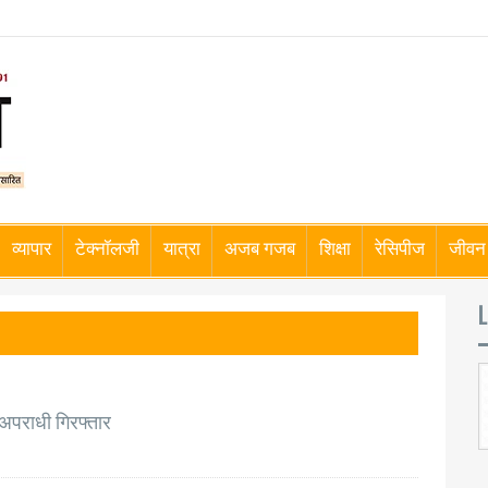
व्यापार
टेक्नॉलजी
यात्रा
अजब गजब
शिक्षा
रेसिपीज
जीवन 
L
 अपराधी गिरफ्तार