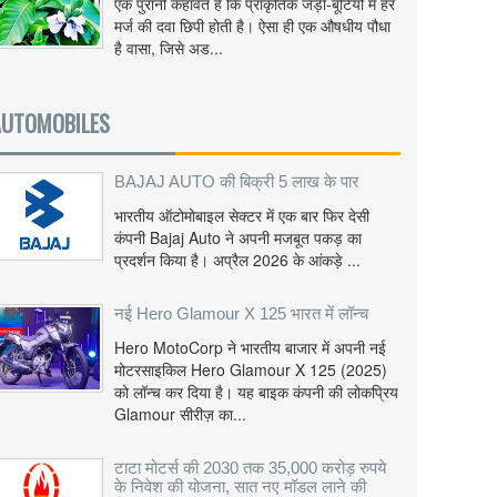
एक पुरानी कहावत है कि प्राकृतिक जड़ी-बूटियों में हर
मर्ज की दवा छिपी होती है। ऐसा ही एक औषधीय पौधा
है वासा, जिसे अड...
AUTOMOBILES
BAJAJ AUTO की बिक्री 5 लाख के पार
भारतीय ऑटोमोबाइल सेक्टर में एक बार फिर देसी
कंपनी Bajaj Auto ने अपनी मजबूत पकड़ का
प्रदर्शन किया है। अप्रैल 2026 के आंकड़े ...
नई Hero Glamour X 125 भारत में लॉन्च
Hero MotoCorp ने भारतीय बाजार में अपनी नई
मोटरसाइकिल Hero Glamour X 125 (2025)
को लॉन्च कर दिया है। यह बाइक कंपनी की लोकप्रिय
Glamour सीरीज़ का...
टाटा मोटर्स की 2030 तक 35,000 करोड़ रुपये
के निवेश की योजना, सात नए मॉडल लाने की