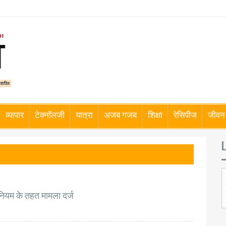
व्यापार
टेक्नॉलजी
यात्रा
अजब गजब
शिक्षा
रेसिपीज
जीवन 
L
नियम के तहत मामला दर्ज