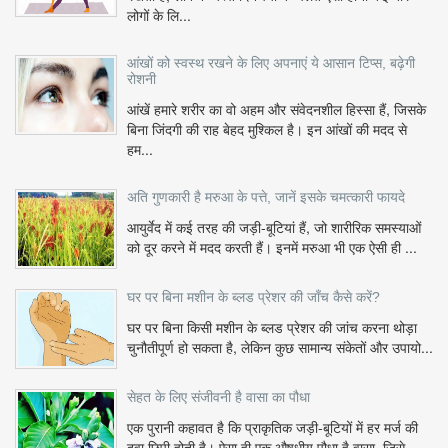
लोगों के लि...
आंखों को स्वस्थ रखने के लिए अपनाएं ये आसान टिप्स, बढ़ेगी
रोशनी
आंखें हमारे शरीर का वो अहम और संवेदनशील हिस्सा हैं, जिसके
बिना जिंदगी की राह बेहद मुश्किल है। इन आंखों की मदद से
हम...
अति गुणकारी है मरुआ के पत्ते, जानें इसके चमत्कारी फायदे
आयुर्वेद में कई तरह की जड़ी-बूटियां हैं, जो शारीरिक समस्याओं
को दूर करने में मदद करती हैं। इनमें मरुआ भी एक ऐसी ही ...
घर पर बिना मशीन के ब्लड प्रेशर की जाँच कैसे करें?
घर पर बिना किसी मशीन के ब्लड प्रेशर की जांच करना थोड़ा
चुनौतीपूर्ण हो सकता है, लेकिन कुछ सामान्य संकेतों और उपायो...
सेहत के लिए संजीवनी है वासा का पौधा
एक पुरानी कहावत है कि प्राकृतिक जड़ी-बूटियों में हर मर्ज की
दवा छिपी होती है। ऐसा ही एक औषधीय पौधा है वासा, जिसे