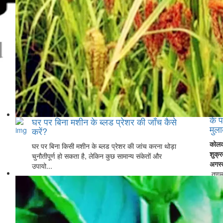
विपक
के
प्र
ने द
आशा 
के प
घर पर बिना मशीन के ब्लड प्रेशर की जाँच कैसे
मुल
करें?
कोलक
घर पर बिना किसी मशीन के ब्लड प्रेशर की जांच करना थोड़ा
शुक्
चुनौतीपूर्ण हो सकता है, लेकिन कुछ सामान्य संकेतों और
अगस
उपायो...
तृणम
(टीए
...