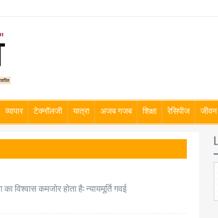
व्यापार
टेक्नॉलजी
यात्रा
अजब गजब
शिक्षा
रेसिपीज
जीवन 
L
का विश्वास कमजोर होता है: न्यायमूर्ति गवई