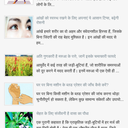
लोगों के लि...
आंखों को स्वस्थ रखने के लिए अपनाएं ये आसान टिप्स, बढ़ेगी
रोशनी
आंखें हमारे शरीर का वो अहम और संवेदनशील हिस्सा हैं, जिसके
बिना जिंदगी की राह बेहद मुश्किल है। इन आंखों की मदद से
हम...
अति गुणकारी है मरुआ के पत्ते, जानें इसके चमत्कारी फायदे
आयुर्वेद में कई तरह की जड़ी-बूटियां हैं, जो शारीरिक समस्याओं
को दूर करने में मदद करती हैं। इनमें मरुआ भी एक ऐसी ही ...
घर पर बिना मशीन के ब्लड प्रेशर की जाँच कैसे करें?
घर पर बिना किसी मशीन के ब्लड प्रेशर की जांच करना थोड़ा
चुनौतीपूर्ण हो सकता है, लेकिन कुछ सामान्य संकेतों और उपायो...
सेहत के लिए संजीवनी है वासा का पौधा
एक पुरानी कहावत है कि प्राकृतिक जड़ी-बूटियों में हर मर्ज की
दवा छिपी होती है। ऐसा ही एक औषधीय पौधा है वासा, जिसे