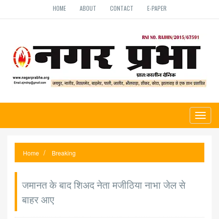
HOME
ABOUT
CONTACT
E-PAPER
Toggl
naviga
Home
Breaking
जमानत के बाद शिअद नेता मजीठिया नाभा जेल से
बाहर आए