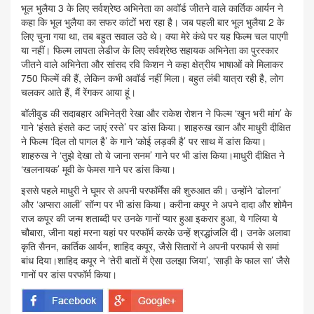
भूल भुलैया 3 के लिए सर्वश्रेष्‍ठ अभिनेता का अवॉर्ड जीतने वाले कार्तिक आर्यन ने
कहा कि भूल भुलैया का सफर कांटों भरा रहा है। जब पहली बार भूल भुलैया 2 के
लिए चुना गया था, तब बहुत सवाल उठे थे। क्‍या मेरे कंधे पर यह फिल्‍म चल पाएगी
या नहीं। फिल्‍म लापता लेडीज के लिए सर्वश्रेष्‍ठ सहायक अभिनेता का पुरस्‍कार
जीतने वाले अभिनेता और सांसद रवि किशन ने कहा क्षेत्रीय भाषाओं को मिलाकर
750 फिल्में की हैं, लेकिन कभी अवॉर्ड नहीं मिला। बहुत लंबी यात्रा रही है, लोग
चलकर आते हैं, मैं रेंगकर आया हूं।
बॉलीवुड की सदाबहार अभिनेत्री रेखा और राकेश रोशन ने फिल्म ‘खून भरी मांग’ के
गाने ‘हंसते हंसते कट जाएं रस्ते’ पर डांस किया। शाहरुख खान और माधुरी दीक्षित
ने फिल्म ‘दिल तो पागल है’ के गाने ‘कोई लड़की है’ पर साथ में डांस किया।
शाहरुख ने ‘तुझे देखा तो ये जाना सनम’ गाने पर भी डांस किया।माधुरी दीक्षित ने
‘खलनायक’ मूवी के फेमस गाने पर डांस किया।
इससे पहले माधुरी ने घूमर से अपनी परफॉर्मेंस की शुरुआत की। उन्होंने ‘ढोलना’
और ‘अप्सरा आली’ सॉन्ग पर भी डांस किया। करीना कपूर ने अपने दादा और शोमैन
राज कपूर की जन्म शताब्दी पर उनके गानों प्यार हुआ इकरार हुआ, ये गलिया ये
चौबारा, जीना यहां मरना यहां पर परफॉर्म करके उन्हें श्रद्धांजलि दी। उनके अलावा
कृति सैनन, कार्तिक आर्यन, शाहिद कपूर, जैसे सितारों ने अपनी परफार्म से समां
बांध दिया।शाहिद कपूर ने ‘तेरी बातों में ऐसा उलझा जिया’, ‘साड़ी के फाल सा’ जैसे
गानों पर डांस परफॉर्म किया।